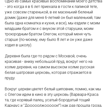
Одно из самых красивых воспоминаний моего детства
- это когда я в 6 лет приехала в гости к папиной тете,
уже совсем старенькой, в ее масенький беленый
домик (даже для меня 6-летний он был маленький, там
была одна комнатка и кухня, и все), мы ездили с моим
младшим братом и с внуком этой старушки, моим
троюродным братом Олегом, который меня чуть
старше (по-моему, ему было 8 лет и он уже даже
ходил в школу).
Деревня была где-то рядом с Москвой, очень
красивая - внизу небольшой пруд, вокруг него на
холме деревня, на самом высоком холме русская
белая шатровая церковь, которая отражается в
пруду.
Вокруг церкви цветет белый шиповник, помню, как мы
с Олегом идем в кино в эту церковь (Варвара-Краса.
та, где корявый палец, усатый бородатый тощий
Карнаус и "Дооооолжооооок!") как раз прошла гроза,