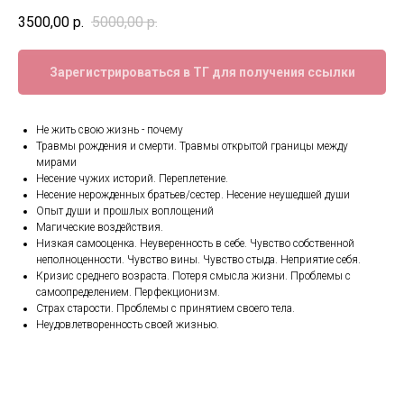
3500,00
р.
5000,00
р.
Зарегистрироваться в ТГ для получения ссылки
Не жить свою жизнь - почему
Травмы рождения и смерти. Травмы открытой границы между
мирами
Несение чужих историй. Переплетение.
Несение нерожденных братьев/сестер. Несение неушедшей души
Опыт души и прошлых воплощений
Магические воздействия.
Низкая самооценка. Неуверенность в себе. Чувство собственной
неполноценности. Чувство вины. Чувство стыда. Неприятие себя.
Кризис среднего возраста. Потеря смысла жизни. Проблемы с
самоопределением. Перфекционизм.
Страх старости. Проблемы с принятием своего тела.
Неудовлетворенность своей жизнью.