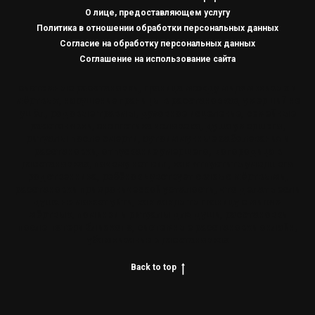
О лице, предоставляющем услугу
Политика в отношении обработки персональных данных
Согласие на обработку персональных данных
Соглашение на использование сайта
системные расстановки, граница между миром живых и
мёртвых, нарушение границы в расстановках, умерший не
ушёл, родовые травмы, духовное исцеление, семейные
расстановки, энергетика человека, душа умершего,
ритуалы после смерти, аутоиммунные заболевания и
расстановки, отпускание умершего, Богородица в
расстановках, почему нет сил, как отпустить умершего
родственника, ребёнок чувствует связь с мёртвыми,
расстановки при хронической усталости, что делать если
душа не может уйти, как закрыть границу с миром
мёртвых, поминки и ритуалы для души, расстановки
после потери близкого, системные расстановки онлайн,
убаюкивание в расстановках
Back to top